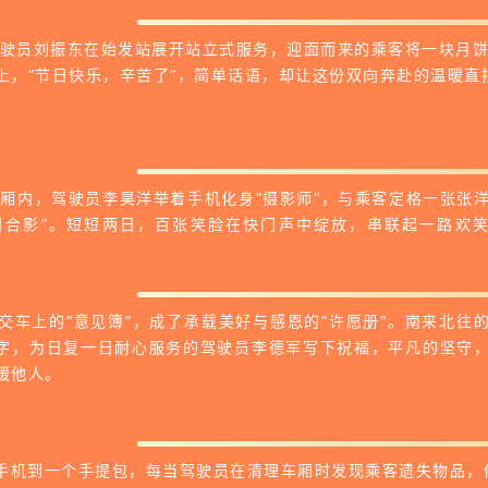
驾驶员刘振东在始发站展开站立式服务，迎面而来的乘客将一块月
上，“节日快乐，辛苦了”，简单话语，却让这份双向奔赴的温暖直
车厢内，驾驶员李昊洋举着手机化身“摄影师”，与乘客定格一张张
日合影”。短短两日，百张笑脸在快门声中绽放，串联起一路欢
公交车上的“意见簿”，成了承载美好与感恩的“许愿册”。南来北往
字，为日复一日耐心服务的驾驶员李德军写下祝福，平凡的坚守
暖他人。
手机到一个手提包，每当驾驶员在清理车厢时发现乘客遗失物品，