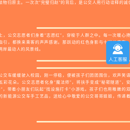
法物归原主。一次次“完璧归赵”的背后，是公交人用行动诠释的诚
上，公交志愿者们身着“志愿红”，穿梭于人群之中。每一次暖心
指引，都换来乘客的声声感谢。那跃动的红色身影与十米公交车
两岸最动人的风景线。
公交车缓缓驶入校园，刚一停稳，便被孩子们团团围住，欢声笑
五彩花朵。公交志愿者化身“魔法师”，将扶手变成“秘密隧道”，
棒”，带着小朋友们玩起“找设施打卡”小游戏。孩子们也用稚嫩的
的新能源公交车手工艺品，送给心中敬爱的公交哥哥姐姐，传递