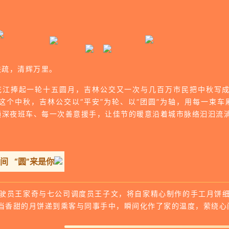
扶疏，清辉万里。
花江捧起一轮十五圆月，吉林公交又一次与几百万市民把中秋写成
这个中秋，吉林公交以“平安”为轮、以“团圆”为轴，用每一束车
趟深夜班车、每一次善意援手，让佳节的暖意沿着城市脉络汩汩流
间 “圆”来是你
驾驶员王家奇与七公司调度员王子文，将自家精心制作的手工月饼
当香甜的月饼递到乘客与同事手中，瞬间化作了家的温度，萦绕心