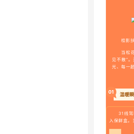
桂影
当松
见不散”。
光、每一
0
1
温暖瞬
31线
入保鲜盒。