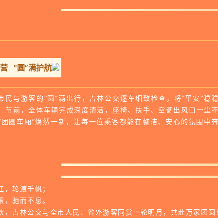
营 “圆”满护航
市民与游客的“圆”满出行，吉林公交逐车细致检查，将“平安”稳
。节前，全体车辆完成深度清洁，座椅、扶手、空调出风口一尘
“团圆车厢”焕然一新，让每一位乘客都能在整洁、安心的氛围中
江，轮渡千帆；
滚，驰而不息。
秋，吉林公交与全市人民、省外游客同赏一轮明月，共赴万家团圆