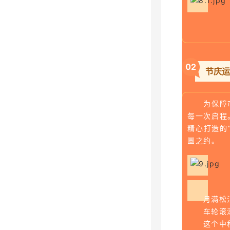
0
2
节庆运
为保障
每一次启程
精心打造的
圆之约。
月满松
车轮滚
这个中