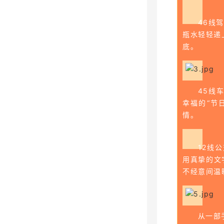
46线
瓶水轻轻递
底。
45线
幸福的“节
情。
12线
用真挚的文
不经意间温
从一部