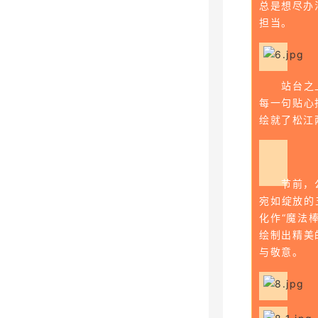
总是想尽办
担当。
站台之
每一句贴心
绘就了松江
节前，
宛如绽放的
化作“魔法
绘制出精美
与敬意。